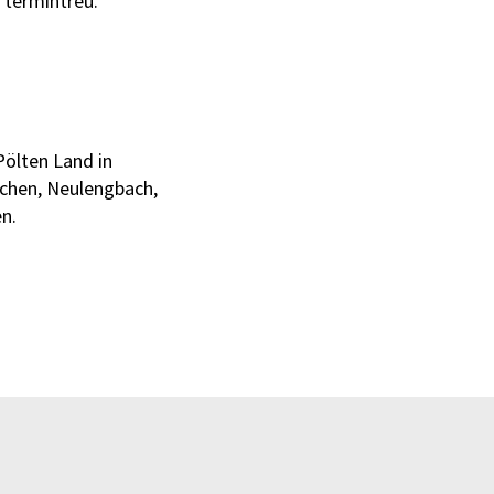
 termintreu.
Pölten Land in
rchen, Neulengbach,
n.